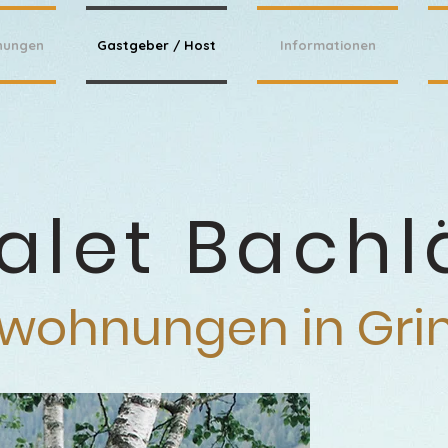
nungen
Gastgeber / Host
Informationen
alet Bachl
nwohnungen in Gri