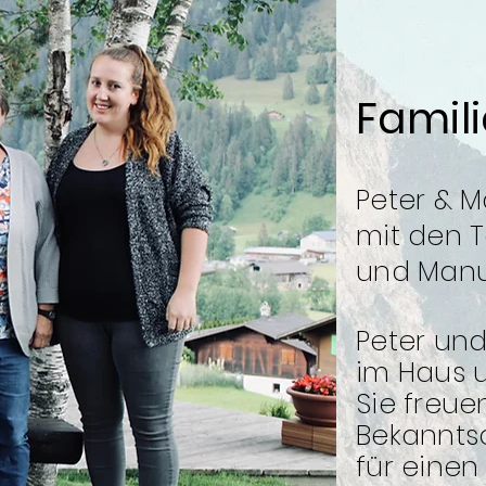
Famil
Peter & M
mit den T
und Manu
Peter und
im Haus u
Sie freue
Bekannts
für eine