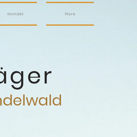
Kontakt
More
äger
n
delwald