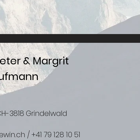
eter & Margrit
ufmann
CH-3818 Grindelwald
ewin.ch
/ +41 79 128 10 51